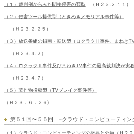
（１）裁判例からみた間接侵害の類型
（Ｈ２３.２.１１）
（
２）侵害ツール提供型（ときめきメモリアル事件等）
（Ｈ２３.２.２５）
（３）放送番組の録画・転送型（ロクラクⅡ事件、まねきT
（Ｈ２３.４.２）
（４）ロクラクⅡ事件及びまねきTV事件の最高裁判決が実
（Ｈ２３.４.７）
（５）著作物投稿型（TVブレイク事件等）
（Ｈ２３．６．２６)
第５１回〜５５回 −クラウド・コンピューティン
（１）クラウド・コンピューティングの概要と分類
（Ｈ２２