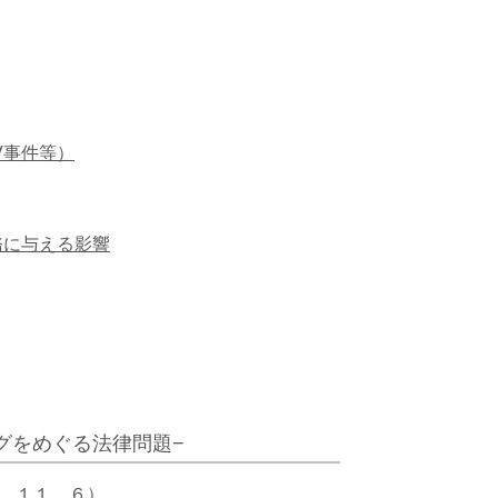
V事件等）
務に与える影響
グをめぐる法律問題−
．１１．６）