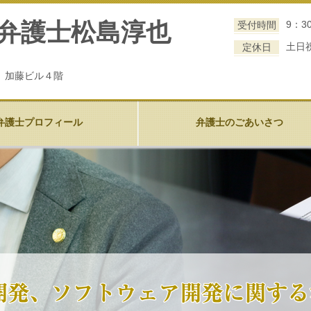
 弁護士松島淳也
9：3
受付時間
土日
定休日
号 加藤ビル４階
弁護士プロフィール
弁護士のごあいさつ