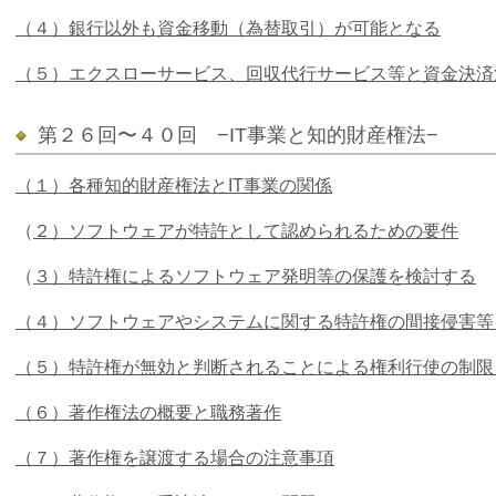
（４）銀行以外も資金移動（為替取引）が可能となる
（５）エクスローサービス、回収代行サービス等と資金決済
第２６回〜４０回 −IT事業と知的財産権法−
（１）各種知的財産権法とIT事業の関係
（
２）ソフトウェアが特許として認められるための要件
（
３）特許権によるソフトウェア発明等の保護を検討する
（４）ソフトウェアやシステムに関する特許権の間接侵害等
（５）特許権が無効と判断されることによる権利行使の制限
（６）著作権法の概要と職務著作
（７）著作権を譲渡する場合の注意事項