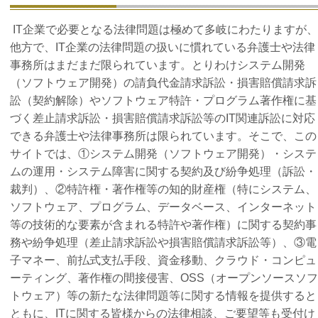
IT企業で必要となる法律問題は極めて多岐にわたりますが、
他方で、IT企業の法律問題の扱いに慣れている弁護士や法律
事務所はまだまだ限られています。とりわけシステム開発
（ソフトウェア開発）の請負代金請求訴訟・損害賠償請求訴
訟（契約解除）やソフトウェア特許・プログラム著作権に基
づく差止請求訴訟・損害賠償請求訴訟等のIT関連訴訟に対応
できる弁護士や法律事務所は限られています。
そこで、この
サイトでは、①システム開発（ソフトウェア開発）・システ
ムの運用・システム障害に関する契約及び紛争処理（訴訟・
裁判）、②特許権・著作権等の知的財産権（特にシステム、
ソフトウェア、プログラム、データベース、インターネット
等の技術的な要素が含まれる特許や著作権）に関する契約事
務や紛争処理（差止請求訴訟や損害賠償請求訴訟等）、③電
子マネー、前払式支払手段、資金移動、クラウド・コンピュ
ーティング、著作権の間接侵害、OSS（オープンソースソフ
トウェア）等の新たな法律問題等に関する情報を提供すると
ともに、ITに関する皆様からの法律相談、ご要望等も受付け