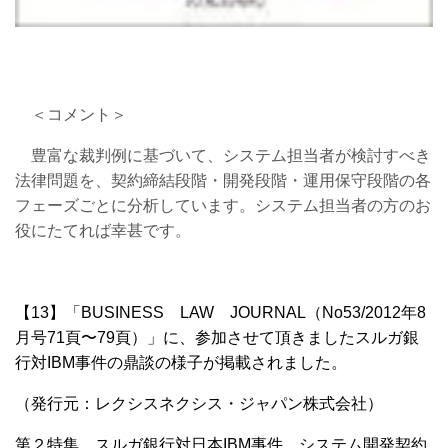
＜コメント＞
豊富な裁判例に基づいて、システム担当者が検討すべき
法律問題を、契約締結段階・開発段階・運用保守段階の各
フェーズごとに分析しています。システム担当者の方のお
役にたてれば幸甚です。
【13】「BUSINESS LAW JOURNAL（No53/2012年8
月号71
頁〜79
頁）」
に、
参加させて頂きましたスルガ銀
行対IBM事件
の
鼎談の
様子が掲載されました。
（発行元：レクシスネクシス・ジャパン株式会社）
第２特集 スルガ銀行対日本IBM事件 システム開発契約