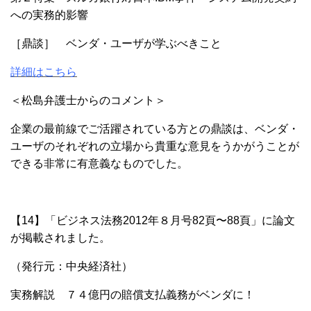
への実務的影響
［鼎談］
ベンダ・ユーザが学ぶべきこと
詳細はこちら
＜松島弁護士からのコメント＞
企業の最前線でご活躍されている方との鼎談は、
ベンダ・
ユーザのそれぞれの立場から貴重な
意見をうかがうことが
できる非常に有
意義なものでした。
【14】「ビジネス法務2012年８月号82頁〜88頁」に
論文
が
掲載されました。
（発行元：中央経済社）
実務解説 ７４億円の賠償支払義務がベンダに！