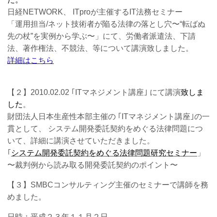
日経NETWORK、 ITproが主催するIT法務セミナー
「運用担当/ネット技術者が陥る法律の落とし穴〜“転ばぬ
先の杖”を実例から学ぶ〜」にて、労働者派遣法、下請
法、著作権法、不競法、等について講演致しました。
詳細はこちら
【２】2010.02.02 ｢ITマネジメント講座｣ にて講演
致しま
した
。
財団法人日本生産性本部主催の ｢ITマネジメント講座｣の一
貫として、 システム開発委託契約をめぐる法律問題につ
いて、詳細に講演させていただきました。
｢
システム開発委託契約をめぐる法律問題研究セミナー
」
〜裁判例から読み取る開発委託契約のポイント〜
【３】SMBCコンサルティング主催のセミナーで講師を務
めました。
日時：平成２３年１１月２日