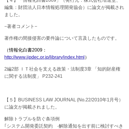
【４】「情報化白書2009」（発行元：株式会社増進堂、
編集：財団法人日本情報処理開発協会）に論文が掲載され
ました。
−著者コメント−
著作権の間接侵害の要件論について言及したものです。
（情報化白書2009：
http://www.jipdec.or.jp/library/index.html
）
2編2部 ＩＴ社会を支える政策・法制度3章 「知的財産権
に関する法制度」 P232-241
【５】BUSINESS LAW JOURNAL (No.22/2010年1月号）
に論文が掲載されました。
解除トラブルを防ぐ条項例
｢システム開発委託契約 -解除通知を出す前に検討すべき